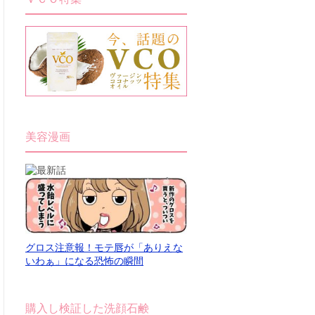
美容漫画
グロス注意報！モテ唇が「ありえな
いわぁ」になる恐怖の瞬間
購入し検証した洗顔石鹸