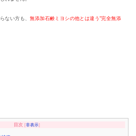
知らない方も、
無添加石鹸ミヨシの他とは違う”完全無添
目次
[
非表示
]