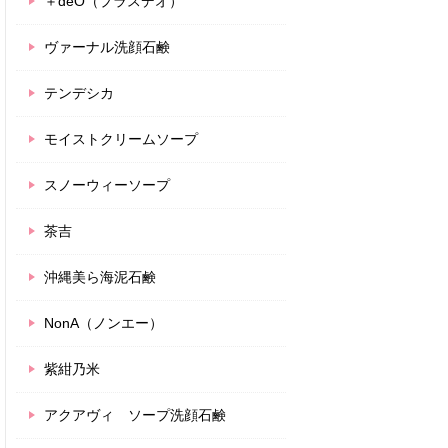
＋deO（プラスデオ）
ヴァーナル洗顔石鹸
テンデシカ
モイストクリームソープ
スノーウィーソープ
茶吉
沖縄美ら海泥石鹸
NonA（ノンエー）
紫紺乃米
アクアヴィ ソープ洗顔石鹸