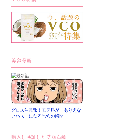
美容漫画
グロス注意報！モテ唇が「ありえな
いわぁ」になる恐怖の瞬間
購入し検証した洗顔石鹸