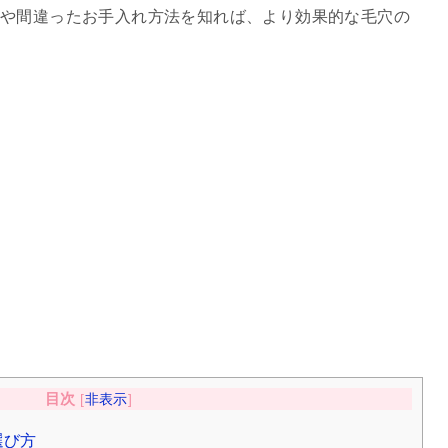
や間違ったお手入れ方法を知れば、より効果的な毛穴の
目次
[
非表示
]
選び方