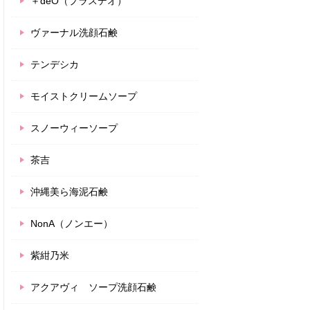
＋deO（プラスデオ）
ヴァーナル洗顔石鹸
テンデシカ
モイストクリームソープ
スノーウィーソープ
茶吉
沖縄美ら海泥石鹸
NonA（ノンエー）
紫紺乃米
アクアヴィ ソープ洗顔石鹸