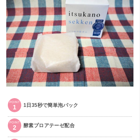
POINT
1日35秒で簡単泡パック
1
POINT
酵素プロアテーゼ配合
2