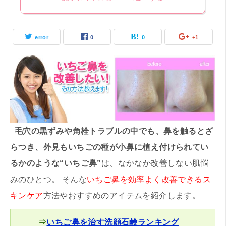
error
0
0
+1
毛穴の黒ずみや角栓トラブルの中でも、鼻を触るとざ
らつき、外見もいちごの種が小鼻に植え付けられてい
るかのような“いちご鼻”
は、なかなか改善しない肌悩
みのひとつ。 そんな
いちご鼻を効率よく改善できるス
キンケア
方法やおすすめのアイテムを紹介します。
⇒
いちご鼻を治す洗顔石鹸ランキング