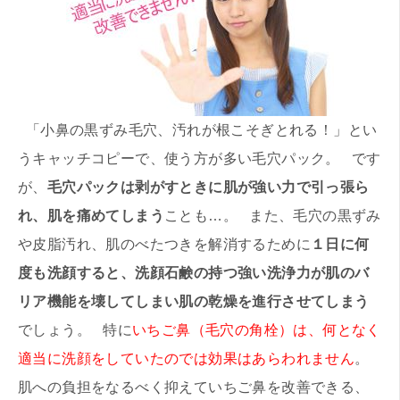
「小鼻の黒ずみ毛穴、汚れが根こそぎとれる！」とい
うキャッチコピーで、使う方が多い毛穴パック。 です
が、
毛穴パックは剥がすときに肌が強い力で引っ張ら
れ、肌を痛めてしまう
ことも…。 また、毛穴の黒ずみ
や皮脂汚れ、肌のべたつきを解消するために
１日に何
度も洗顔すると、洗顔石鹸の持つ強い洗浄力が肌のバ
リア機能を壊してしまい肌の乾燥を進行させてしまう
でしょう。 特に
いちご鼻（毛穴の角栓）は、何となく
適当に洗顔をしていたのでは効果はあらわれません
。
肌への負担をなるべく抑えていちご鼻を改善できる、