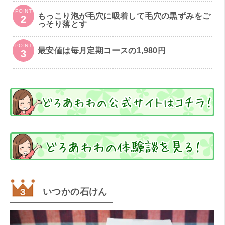
POINT
もっこり泡が毛穴に吸着して毛穴の黒ずみをご
2
っそり落とす
POINT
最安値は毎月定期コースの1,980円
3
いつかの石けん