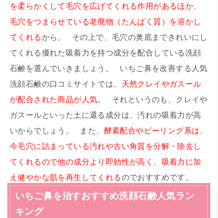
を柔らかくして毛穴を広げてくれる作用があるほか、
毛穴をつまらせている老廃物（たんぱく質）を溶かし
てくれる
から。 その上で、毛穴の奥底まできれいにし
てくれる優れた吸着力を持つ成分を配合している洗顔
石鹸を選んでいきましょう。 いちご鼻を改善する人気
洗顔石鹸の口コミサイトでは、
天然クレイやガスール
が配合された商品が人気
。 それというのも、クレイや
ガスールといった土に還る成分は、汚れの吸着力が高
いからでしょう。 また、
酵素配合やピーリング系は、
今毛穴に詰まっている汚れや古い角質を分解・除去し
てくれるので他の成分より即効性が高く、吸着力に加
え健やかな肌を再生してくれる
のでおすすめです。
いちご鼻を治すおすすめ洗顔石鹸人気ラン
キング