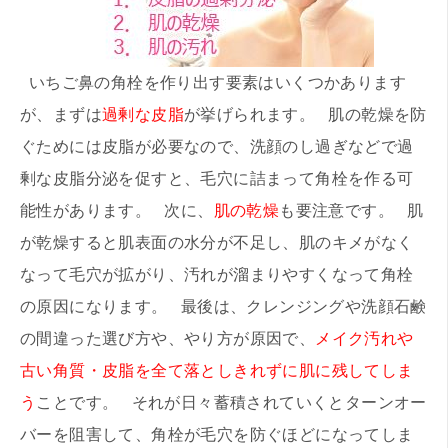
いちご鼻の角栓を作り出す要素はいくつかあります
が、まずは
過剰な皮脂
が挙げられます。 肌の乾燥を防
ぐためには皮脂が必要なので、洗顔のし過ぎなどで過
剰な皮脂分泌を促すと、毛穴に詰まって角栓を作る可
能性があります。 次に、
肌の乾燥
も要注意です。 肌
が乾燥すると肌表面の水分が不足し、肌のキメがなく
なって毛穴が拡がり、汚れが溜まりやすくなって角栓
の原因になります。 最後は、クレンジングや洗顔石鹸
の間違った選び方や、やり方が原因で、
メイク汚れや
古い角質・皮脂を全て落としきれずに肌に残してしま
う
ことです。 それが日々蓄積されていくとターンオー
バーを阻害して、角栓が毛穴を防ぐほどになってしま