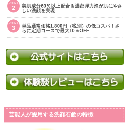
POINT
美肌成分60％以上配合＆濃密弾力泡が肌にやさ
2
しい洗顔を実現
POINT
単品通常価格1,800円（税別）の低コスパ！さ
3
らに定期コースで最大10％OFF
芸能人が愛用する洗顔石鹸の特徴