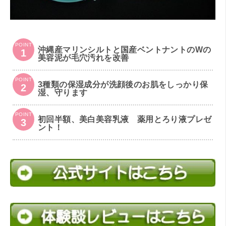
POINT
沖縄産マリンシルトと国産ベントナントのWの
1
美容泥が毛穴汚れを改善
POINT
3種類の保湿成分が洗顔後のお肌をしっかり保
2
湿、守ります
POINT
初回半額、美白美容乳液 薬用とろり液プレゼ
3
ント！