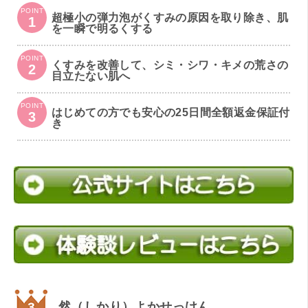
POINT
超極小の弾力泡がくすみの原因を取り除き、肌
1
を一瞬で明るくする
POINT
くすみを改善して、シミ・シワ・キメの荒さの
2
目立たない肌へ
POINT
はじめての方でも安心の25日間全額返金保証付
3
き
然（しかり）よかせっけん