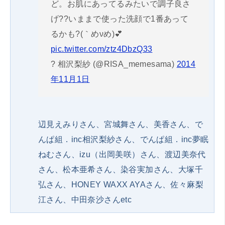
ど。お肌にあってるみたいで調子良さ
げ??いままで使った洗顔で1番あって
るかも?(｀めνめ)💕
pic.twitter.com/ztz4DbzQ33
? 相沢梨紗 (@RISA_memesama)
2014
年11月1日
辺見えみりさん、宮城舞さん、美香さん、で
んぱ組．inc相沢梨紗さん、でんぱ組．inc夢眠
ねむさん、izu（出岡美咲）さん、渡辺美奈代
さん、松本亜希さん、染谷実加さん、大塚千
弘さん、HONEY WAXX AYAさん、佐々麻梨
江さん、中田奈沙さんetc