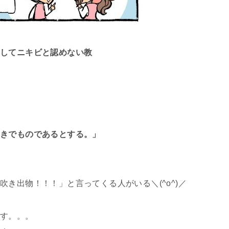
っしてニキビと認めない教
ふきでものであるとする。」
き出物！！！」と言ってくる人がいる＼(^o^)／
ます。。。