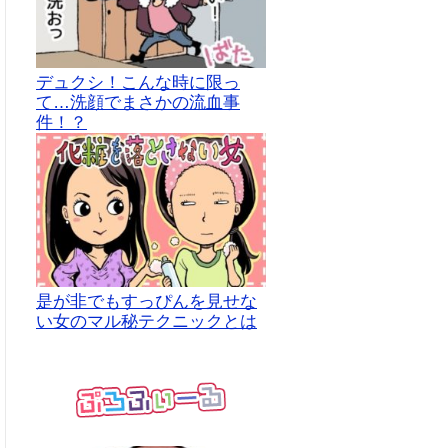
デュクシ！こんな時に限っ
て…洗顔でまさかの流血事
件！？
是が非でもすっぴんを見せな
い女のマル秘テクニックとは