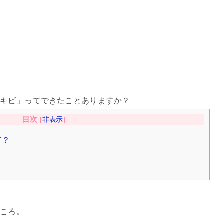
ニキビ」ってできたことありますか？
目次
[
非表示
]
て？
のころ。