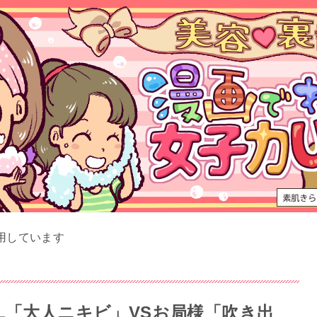
用しています
L「大人ニキビ」VSお局様「吹き出