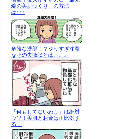
端の美肌つくり」の方法
は･･･
危険な洗顔！？やりすぎ注意
なその失敗談とは。。。
「何もしてないわよ」は絶対
ウソ！美肌とお金は正比例す
る！