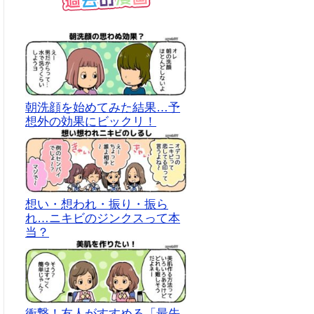
朝洗顔を始めてみた結果…予
想外の効果にビックリ！
想い・想われ・振り・振ら
れ…ニキビのジンクスって本
当？
衝撃！友人がすすめる「最先