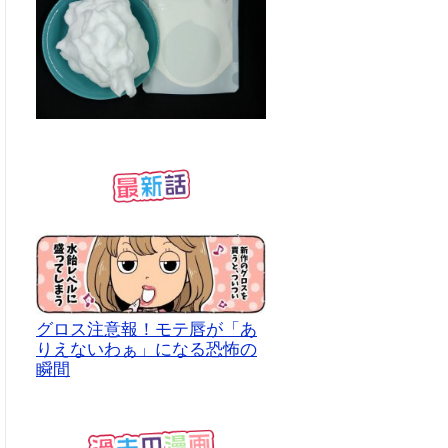
グロス注意報！モテ唇が「あ
りえないわぁ」になる恐怖の
瞬間