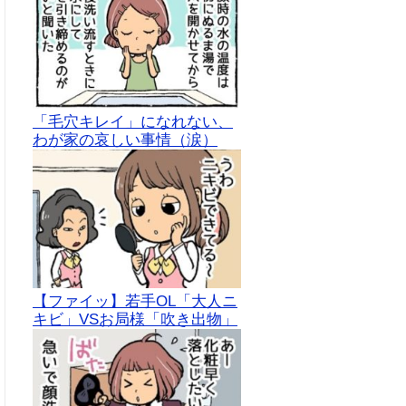
「毛穴キレイ」になれない、
わが家の哀しい事情（涙）
【ファイッ】若手OL「大人ニ
キビ」VSお局様「吹き出物」