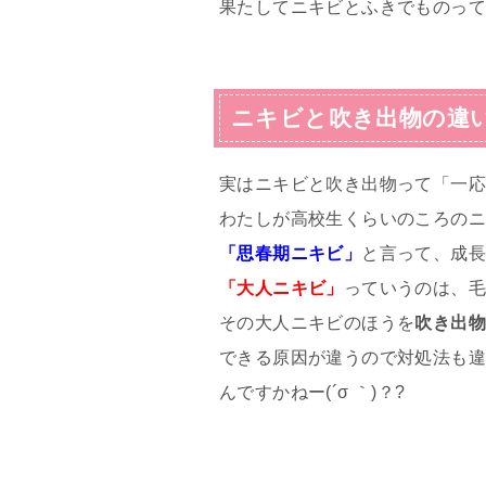
果たしてニキビとふきでものっ
ニキビと吹き出物の違
実はニキビと吹き出物って「一
わたしが高校生くらいのころの
「思春期ニキビ」
と言って、成
「大人ニキビ」
っていうのは、
その大人ニキビのほうを
吹き出
できる原因が違うので対処法も違
んですかねー(´σ ｀)？?