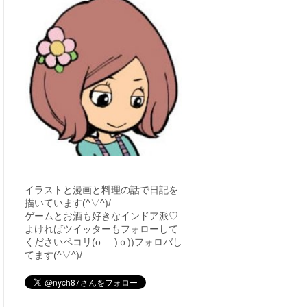
イラストと漫画と料理の話で日記を
描いています(^▽^)/
ゲームとお酒も好きなインドア派♡
よければツイッターもフォローして
くださいペコリ(o_ _)ｏ))フォロバし
てます(^▽^)/